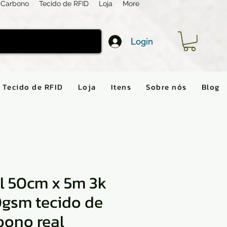
 Carbono
Tecido de RFID
Loja
More
Login
Tecido de RFID
Loja
Itens
Sobre nós
Blog
ll 50cm x 5m 3k
gsm tecido de
bono real