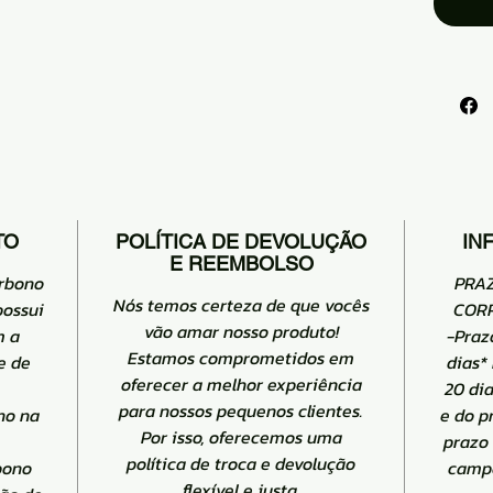
pequ
O uso
como ma
cer
fab
Ma
TO
POLÍTICA DE DEVOLUÇÃO
IN
E REEMBOLSO
arbono
PRA
Nós temos certeza de que vocês
possui
CORR
vão amar nosso produto!
m a
-Praz
Estamos comprometidos em
e de
dias*
oferecer a melhor experiência
20 di
para nossos pequenos clientes.
no na
e do p
Por isso, oferecemos uma
prazo
política de troca e devolução
bono
campo
flexível e justa.