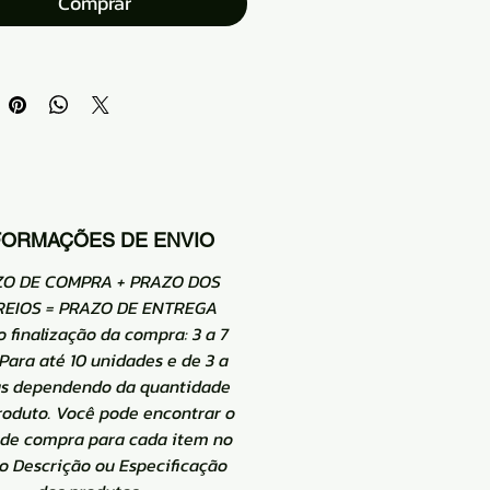
ena, então a força e o módulo
Comprar
específicos são altos
 principal da fibra de carbono é
terial reforçado e resina, metal,
âmica e composto de carbono,
ricando materiais compostos
avançados
terial: fio de fibra de carbono
FORMAÇÕES DE ENVIO
ZO DE COMPRA + PRAZO DOS
EIOS = PRAZO DE ENTREGA
o finalização da compra: 3 a 7
 Para até 10 unidades e de 3 a
as dependendo da quantidade
roduto. Você pode encontrar o
 de compra para cada item no
 Descrição ou Especificação