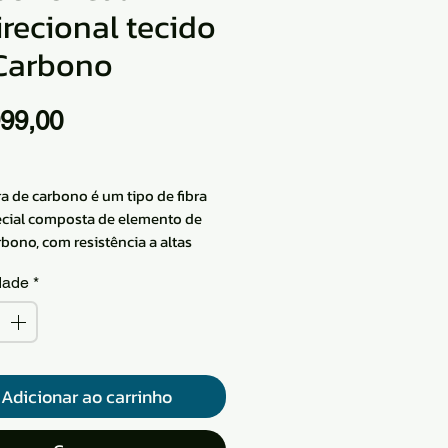
irecional tecido
Carbono
Preço
99,00
ra de carbono é um tipo de fibra
cial composta de elemento de
rbono, com resistência a altas
eraturas, resistência à fricção
dade
*
o, pode ser processado em uma
edade de tecidos, devido à sua
tura de microcristal de grafite ao
a orientação preferida do eixo da
 então ao longo da direção do eixo
Adicionar ao carrinho
bra tem alta resistência e módulo
nsidade da fibra de carbono é