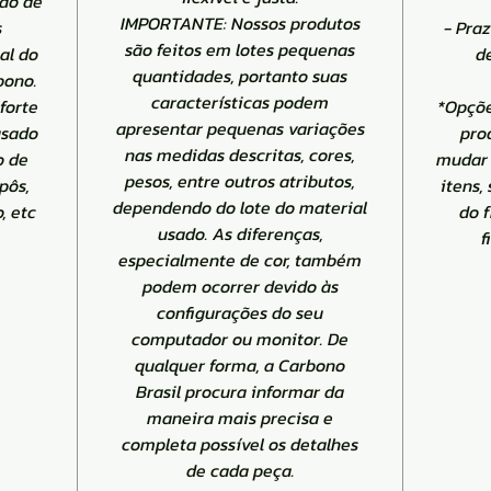
ão de
IMPORTANTE: Nossos produtos
s
- Pra
são feitos em lotes pequenas
al do
d
quantidades, portanto suas
bono.
características podem
forte
*Opçõe
apresentar pequenas variações
usado
pro
nas medidas descritas, cores,
o de
mudar 
pesos, entre outros atributos,
pôs,
itens,
dependendo do lote do material
, etc
do 
usado. As diferenças,
f
especialmente de cor, também
podem ocorrer devido às
configurações do seu
computador ou monitor. De
qualquer forma, a Carbono
Brasil procura informar da
maneira mais precisa e
completa possível os detalhes
de cada peça.