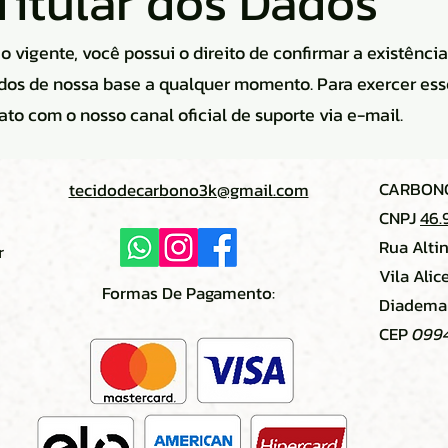
 Titular dos Dados
vigente, você possui o direito de confirmar a existência 
ados de nossa base a qualquer momento. Para exercer ess
ato com o nosso canal oficial de suporte via e-mail.
CARBONO
tecidodecarbono3k@gmail.com
CNPJ
46.
Rua Alti
r
Vila Ali
Formas De Pagamento:
Diadema 
CEP
099