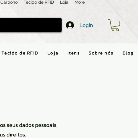
 Carbono
Tecido de RFID
Loja
More
Login
Tecido de RFID
Loja
Itens
Sobre nós
Blog
 os seus dados pessoais,
s direitos.