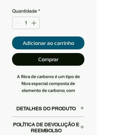
Quantidade
*
Adicionar ao carrinho
Comprar
A fibra de carbono é um tipo de
fibra especial composta de
elemento de carbono, com
resistência a altas temperaturas,
resistência à fricção
DETALHES DO PRODUTO
Macio, pode ser processado em uma
variedade de tecidos, devido à sua
O tecido de sarja de fibra de
estrutura de microcristal de grafite
POLÍTICA DE DEVOLUÇÃO E
carbono possui um padrão
REEMBOLSO
ao longo da orientação preferida do
oblíquo que possui um