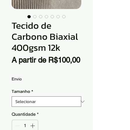
Tecido de
Carbono Biaxial
400gsm 12k
A partir de
R$100,00
Preço
promocional
Envio
Tamanho
*
Quantidade
*