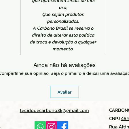
Que apresentem sinais de mal
uso;
Que sejam produtos
personalizados.
A Carbono Brasil se reserva o
direito de alterar esta política
de troca e devolução a qualquer
momento.
Ainda não há avaliações
Compartilhe sua opinião. Seja o primeiro a deixar uma avaliação
Avaliar
CARBONO
tecidodecarbono3k@gmail.com
CNPJ
46.
Rua Alti
r