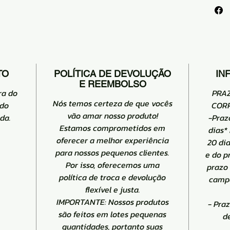
TO
POLÍTICA DE DEVOLUÇÃO
IN
E REEMBOLSO
ra do
PRA
Nós temos certeza de que vocês
 do
CORR
vão amar nosso produto!
da.
-Praz
Estamos comprometidos em
dias*
oferecer a melhor experiência
20 di
para nossos pequenos clientes.
e do p
Por isso, oferecemos uma
prazo
política de troca e devolução
campo
flexível e justa.
IMPORTANTE: Nossos produtos
- Pra
são feitos em lotes pequenas
d
quantidades, portanto suas