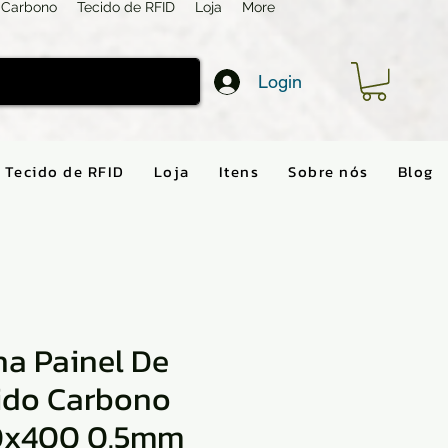
 Carbono
Tecido de RFID
Loja
More
Login
Tecido de RFID
Loja
Itens
Sobre nós
Blog
ha Painel De
ido Carbono
0x400 0.5mm