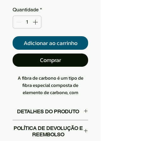
Quantidade
*
Adicionar ao carrinho
Comprar
A fibra de carbono é um tipo de
fibra especial composta de
elemento de carbono, com
resistência a altas temperaturas,
resistência à fricção
DETALHES DO PRODUTO
Macio, pode ser processado em uma
variedade de tecidos, devido à sua
Este tipo de tecido de carbono
estrutura de microcristal de grafite
POLÍTICA DE DEVOLUÇÃO E
unidirecional é usado
REEMBOLSO
ao longo da orientação preferida do
principalmente para reforço de