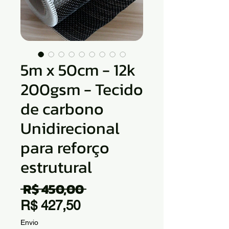
5m x 50cm - 12k
200gsm - Tecido
de carbono
Unidirecional
para reforço
estrutural
 R$ 450,00 
Preço
Preço
normal
R$ 427,50
promocional
Envio