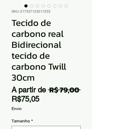
SKU: 217537123517253
Tecido de
carbono real
Bidirecional
tecido de
carbono Twill
30cm
 R$ 79,00 
Preço
A partir de
Preço
normal
R$75,05
promocional
Envio
Tamanho
*