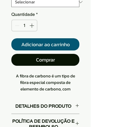
Quantidade
*
Adicionar ao carrinho
Comprar
A fibra de carbono é um tipo de
fibra especial composta de
elemento de carbono, com
resistência a altas temperaturas,
resistência à fricção
DETALHES DO PRODUTO
Macio, pode ser processado em uma
variedade de tecidos, devido à sua
O tecido de sarja de fibra de
estrutura de microcristal de grafite
POLÍTICA DE DEVOLUÇÃO E
carbono possui um padrão
REEMBOLSO