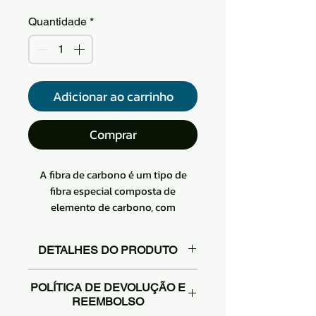
Quantidade
*
Adicionar ao carrinho
Comprar
A fibra de carbono é um tipo de
fibra especial composta de
elemento de carbono, com
resistência a altas temperaturas,
resistência à fricção
DETALHES DO PRODUTO
Macio, pode ser processado em uma
variedade de tecidos, devido à sua
O tecido de sarja de fibra de
estrutura de microcristal de grafite
POLÍTICA DE DEVOLUÇÃO E
carbono possui um padrão
REEMBOLSO
ao longo da orientação preferida do
oblíquo que possui um