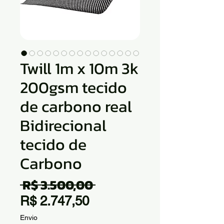
Twill 1m x 10m 3k
200gsm tecido
de carbono real
Bidirecional
tecido de
Carbono
 R$ 3.500,00 
Preço
Preço
normal
R$ 2.747,50
promocional
Envio