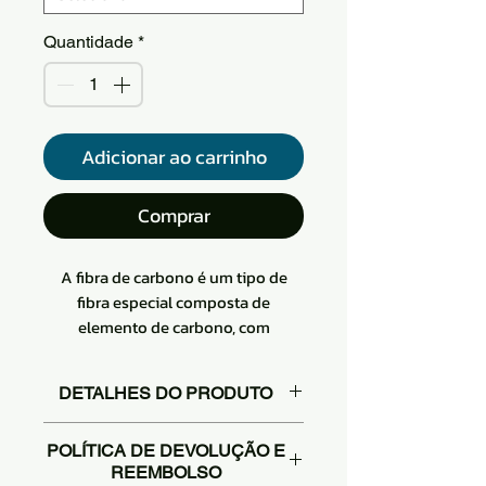
Quantidade
*
Adicionar ao carrinho
Comprar
A fibra de carbono é um tipo de
fibra especial composta de
elemento de carbono, com
resistência a altas temperaturas,
resistência à fricção
DETALHES DO PRODUTO
Macio, pode ser processado em uma
variedade de tecidos, devido à sua
Este tipo de tecido de carbono
estrutura de microcristal de grafite
POLÍTICA DE DEVOLUÇÃO E
unidirecional é usado
REEMBOLSO
ao longo da orientação preferida do