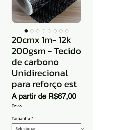
20cmx 1m- 12k
200gsm - Tecido
de carbono
Unidirecional
para reforço est
Preço
A partir de
R$67,00
promocional
Envio
Tamanho
*